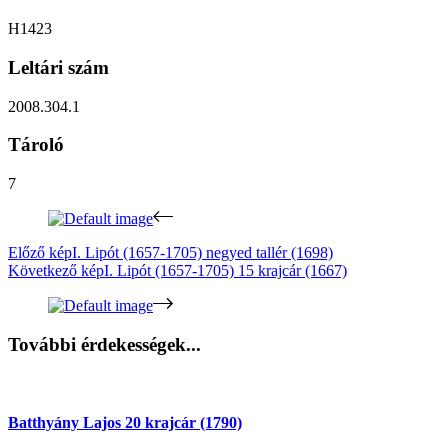
H1423
Leltári szám
2008.304.1
Tároló
7
Előző kép
I. Lipót (1657-1705) negyed tallér (1698)
Következő kép
I. Lipót (1657-1705) 15 krajcár (1667)
További érdekességek...
Batthyány Lajos 20 krajcár (1790)