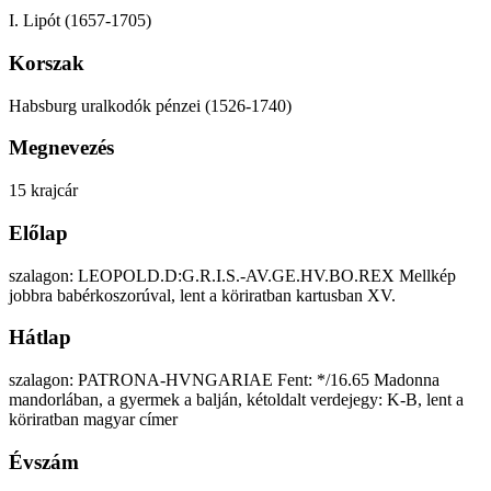
I. Lipót (1657-1705)
Korszak
Habsburg uralkodók pénzei (1526-1740)
Megnevezés
15 krajcár
Előlap
szalagon: LEOPOLD.D:G.R.I.S.-AV.GE.HV.BO.REX Mellkép
jobbra babérkoszorúval, lent a köriratban kartusban XV.
Hátlap
szalagon: PATRONA-HVNGARIAE Fent: */16.65 Madonna
mandorlában, a gyermek a balján, kétoldalt verdejegy: K-B, lent a
köriratban magyar címer
Évszám