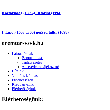
Köztársaság (1989-) 10 forint (1994)
I. Lipót (1657-1705) negyed tallér (1698)
eremtar-vsvk.hu
Látogatóknak
Bemutatkozás
Tárlatvezetés
Adatvédelmi tájékoztató
Híreink
Virtuális kiállítás
Érdekességek
Kiadványaink
Elérhetőségünk
Elérhetőségünk: