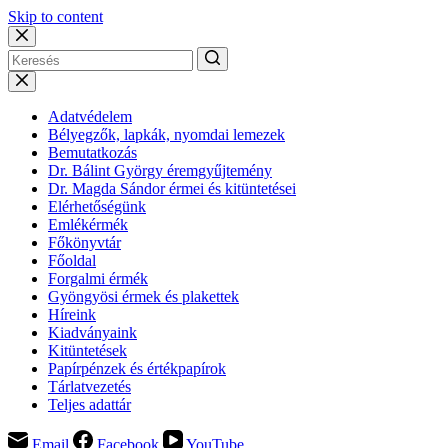
Skip to content
Adatvédelem
Bélyegzők, lapkák, nyomdai lemezek
Bemutatkozás
Dr. Bálint György éremgyűjtemény
Dr. Magda Sándor érmei és kitüntetései
Elérhetőségünk
Emlékérmék
Főkönyvtár
Főoldal
Forgalmi érmék
Gyöngyösi érmek és plakettek
Híreink
Kiadványaink
Kitüntetések
Papírpénzek és értékpapírok
Tárlatvezetés
Teljes adattár
Email
Facebook
YouTube