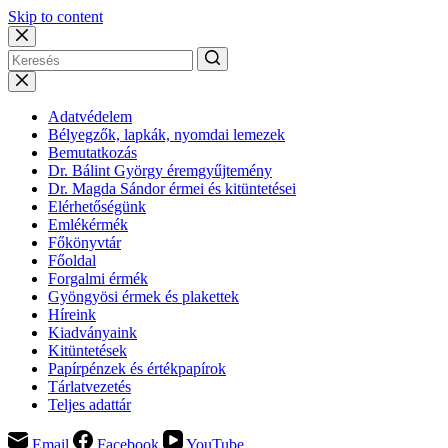
Skip to content
Adatvédelem
Bélyegzők, lapkák, nyomdai lemezek
Bemutatkozás
Dr. Bálint György éremgyűjtemény
Dr. Magda Sándor érmei és kitüntetései
Elérhetőségünk
Emlékérmék
Főkönyvtár
Főoldal
Forgalmi érmék
Gyöngyösi érmek és plakettek
Híreink
Kiadványaink
Kitüntetések
Papírpénzek és értékpapírok
Tárlatvezetés
Teljes adattár
Email
Facebook
YouTube