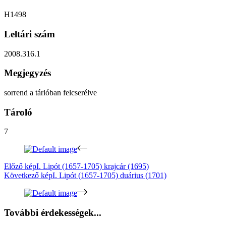
H1498
Leltári szám
2008.316.1
Megjegyzés
sorrend a tárlóban felcserélve
Tároló
7
Előző kép
I. Lipót (1657-1705) krajcár (1695)
Következő kép
I. Lipót (1657-1705) duárius (1701)
További érdekességek...