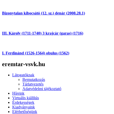
Bizonytalan kibocsátó (12. sz.) denár (2008.28.1)
III. Károly (1711-1740) 3 krajcár (garas) (1716)
I. Ferdinánd (1526-1564) obulus (1562)
eremtar-vsvk.hu
Látogatóknak
Bemutatkozás
Tárlatvezetés
Adatvédelmi tájékoztató
Híreink
Virtuális kiállítás
Érdekességek
Kiadványaink
Elérhetőségünk