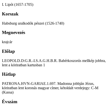
I. Lipót (1657-1705)
Korszak
Habsburg uralkodók pénzei (1526-1740)
Megnevezés
krajcár
Előlap
LEOPOLD.D:G.R.-I.S.A.G.H.B.R. Babérkoszorús mellkép jobbra,
lent a köriratban kartusban 1
Hátlap
PATRONA.HVN-GARIAE.1.697. Madonna jobbján Jézus,
köriratban lent koronás magyar címer, kétoldalt verdejegy: C-M
(Kassa)
Évszám