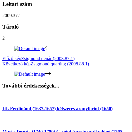
Leltári szám
2009.37.1
Tároló
2
Előző kép
Zsigmond denár (2008.87.1)
Következő kép
Zsigmond quarting (2008.88.1)
További érdekességek...
III. Ferdinánd (1637-1657) kétszeres aranyforint (1650)
Mária Terézia (1740-1780) C, mint özvegy uralkodóné (1765-