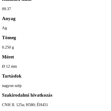
09.37
Anyag
Ag
Tömeg
0.250 g
Méret
Ø 12 mm
Tartásfok
nagyon szép
Szakirodalmi hivatkozás
CNH II. 125a; H580; ÉH451