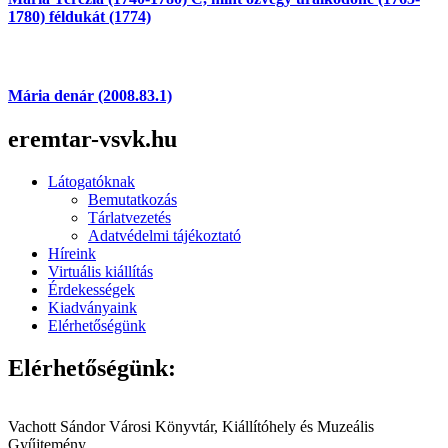
1780) féldukát (1774)
Mária denár (2008.83.1)
eremtar-vsvk.hu
Látogatóknak
Bemutatkozás
Tárlatvezetés
Adatvédelmi tájékoztató
Híreink
Virtuális kiállítás
Érdekességek
Kiadványaink
Elérhetőségünk
Elérhetőségünk:
Vachott Sándor Városi Könyvtár, Kiállítóhely és Muzeális
Gyűjtemény