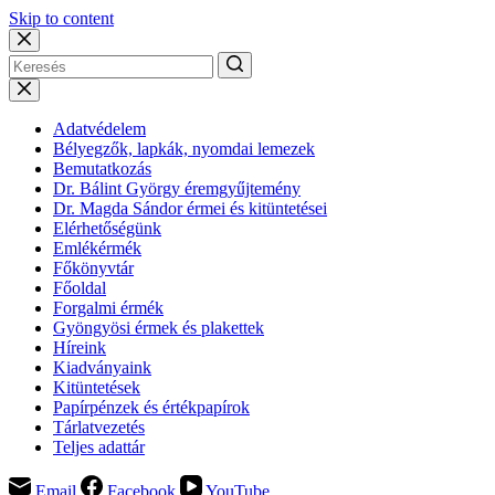
Skip to content
Adatvédelem
Bélyegzők, lapkák, nyomdai lemezek
Bemutatkozás
Dr. Bálint György éremgyűjtemény
Dr. Magda Sándor érmei és kitüntetései
Elérhetőségünk
Emlékérmék
Főkönyvtár
Főoldal
Forgalmi érmék
Gyöngyösi érmek és plakettek
Híreink
Kiadványaink
Kitüntetések
Papírpénzek és értékpapírok
Tárlatvezetés
Teljes adattár
Email
Facebook
YouTube