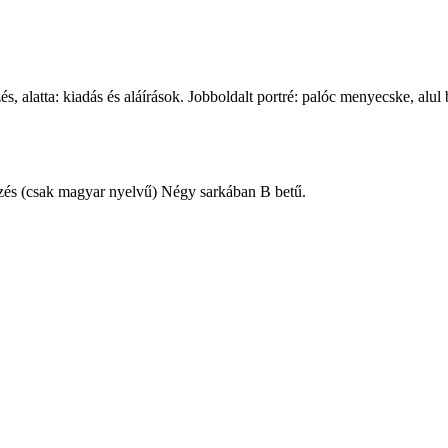
atta: kiadás és aláírások. Jobboldalt portré: palóc menyecske, alul b
elzés (csak magyar nyelvű) Négy sarkában B betű.