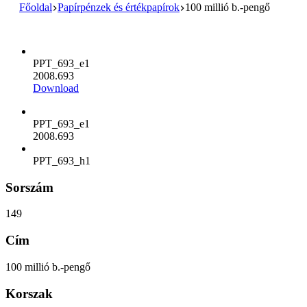
Főoldal
Papírpénzek és értékpapírok
100 millió b.-pengő
PPT_693_e1
2008.693
Download
PPT_693_e1
2008.693
PPT_693_h1
Sorszám
149
Cím
100 millió b.-pengő
Korszak