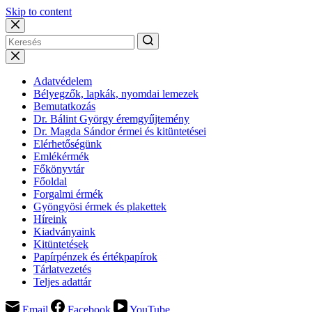
Skip to content
Adatvédelem
Bélyegzők, lapkák, nyomdai lemezek
Bemutatkozás
Dr. Bálint György éremgyűjtemény
Dr. Magda Sándor érmei és kitüntetései
Elérhetőségünk
Emlékérmék
Főkönyvtár
Főoldal
Forgalmi érmék
Gyöngyösi érmek és plakettek
Híreink
Kiadványaink
Kitüntetések
Papírpénzek és értékpapírok
Tárlatvezetés
Teljes adattár
Email
Facebook
YouTube