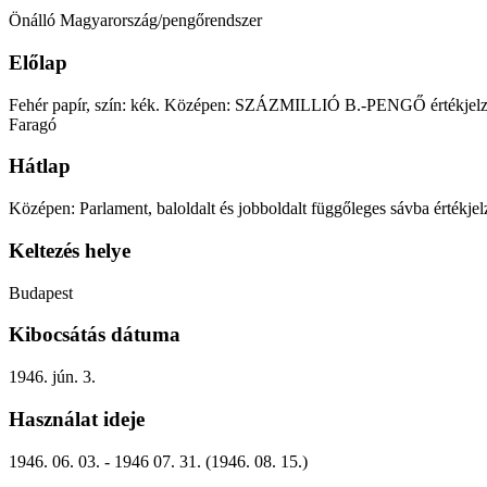
Önálló Magyarország/pengőrendszer
Előlap
Fehér papír, szín: kék. Középen: SZÁZMILLIÓ B.-PENGŐ értékjelzés, al
Faragó
Hátlap
Középen: Parlament, baloldalt és jobboldalt függőleges sávba értékj
Keltezés helye
Budapest
Kibocsátás dátuma
1946. jún. 3.
Használat ideje
1946. 06. 03. - 1946 07. 31. (1946. 08. 15.)