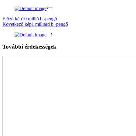
Előző kép
10 millió b.-pengő
Következő kép
1 milliárd b.-pengő
További érdekességek