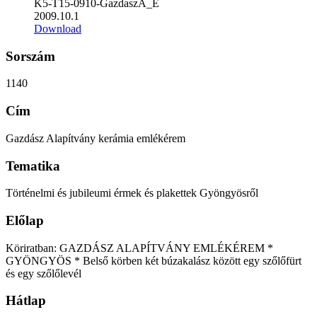
K5-T15-0910-GazdaszA_E
2009.10.1
Download
Sorszám
1140
Cím
Gazdász Alapítvány kerámia emlékérem
Tematika
Történelmi és jubileumi érmek és plakettek Gyöngyösről
Előlap
Köriratban: GAZDÁSZ ALAPÍTVÁNY EMLÉKÉREM *
GYÖNGYÖS * Belső körben két búzakalász között egy szőlőfürt
és egy szőlőlevél
Hátlap