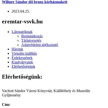
Wiltner Sándor díj bronz kórházmakett
2023.04.25.
eremtar-vsvk.hu
Látogatóknak
Bemutatkozás
Tárlatvezetés
Adatvédelmi tájékoztató
Híreink
Virtuális kiállítás
Érdekességek
Kiadványaink
Elérhetőségünk
Elérhetőségünk:
Vachott Sándor Városi Könyvtár, Kiállítóhely és Muzeális
Gyűjtemény
Cím: