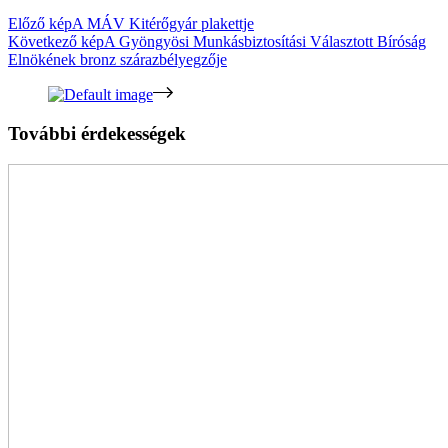
Előző kép
A MÁV Kitérőgyár plakettje
Következő kép
A Gyöngyösi Munkásbiztosítási Választott Bíróság
Elnökének bronz szárazbélyegzője
További érdekességek