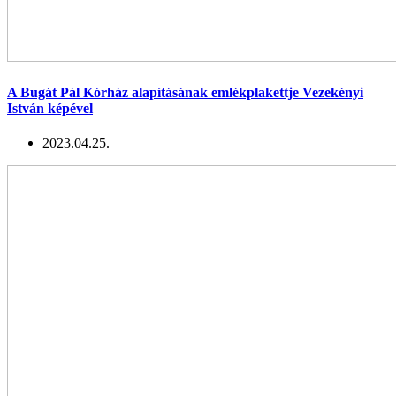
A Bugát Pál Kórház alapításának emlékplakettje Vezekényi
István képével
2023.04.25.