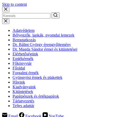
Skip to content
Adatvédelem
Bélyegzők, lapkák, nyomdai lemezek
Bemutatkozás
Dr. Bálint György éremgyűjtemény
Dr. Magda Sándor érmei és kitüntetései
Elérhetőségünk
Emlékérmék
Főkönyvtár
Főoldal
Forgalmi érmék
Gyöngyösi érmek és plakettek
Híreink
Kiadványaink
Kitüntetések
Papírpénzek és értékpapírok
Tárlatvezetés
Teljes adattár
Email
Facebook
YouTube