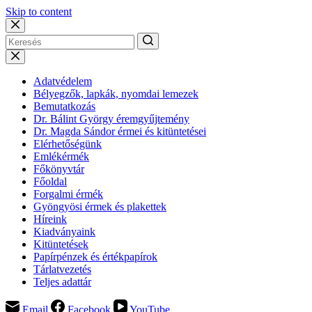
Skip to content
Adatvédelem
Bélyegzők, lapkák, nyomdai lemezek
Bemutatkozás
Dr. Bálint György éremgyűjtemény
Dr. Magda Sándor érmei és kitüntetései
Elérhetőségünk
Emlékérmék
Főkönyvtár
Főoldal
Forgalmi érmék
Gyöngyösi érmek és plakettek
Híreink
Kiadványaink
Kitüntetések
Papírpénzek és értékpapírok
Tárlatvezetés
Teljes adattár
Email
Facebook
YouTube