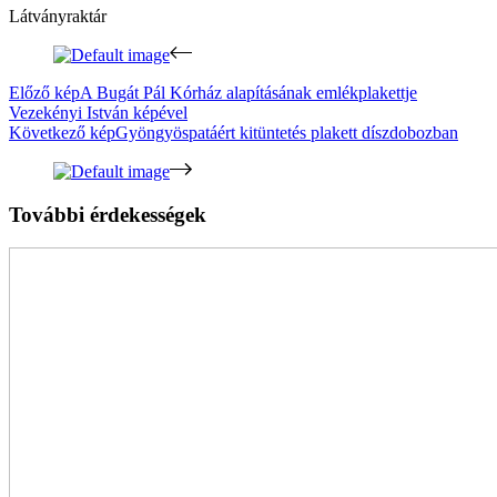
Látványraktár
Előző kép
A Bugát Pál Kórház alapításának emlékplakettje
Vezekényi István képével
Következő kép
Gyöngyöspatáért kitüntetés plakett díszdobozban
További érdekességek