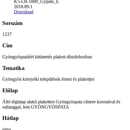
K5-LR-1889_Gypata_E
2018.89.1
Download
Sorszám
1237
Cím
Gyöngyöspatáért kitüntetés plakett díszdobozban
Tematika
Gyöngyös környéki települések érmei és plakettjei
Előlap
Álló téglalap alakú plaketten Gyöngyöspata címere koronával és
sallanggal, lent GYÖNGYÖSPATA
Hátlap
sima