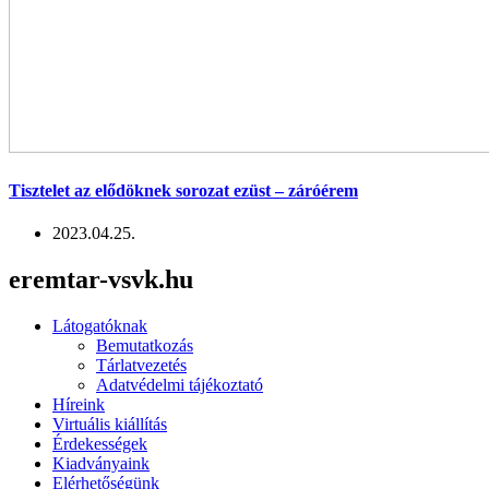
Tisztelet az elődöknek sorozat ezüst – záróérem
2023.04.25.
eremtar-vsvk.hu
Látogatóknak
Bemutatkozás
Tárlatvezetés
Adatvédelmi tájékoztató
Híreink
Virtuális kiállítás
Érdekességek
Kiadványaink
Elérhetőségünk