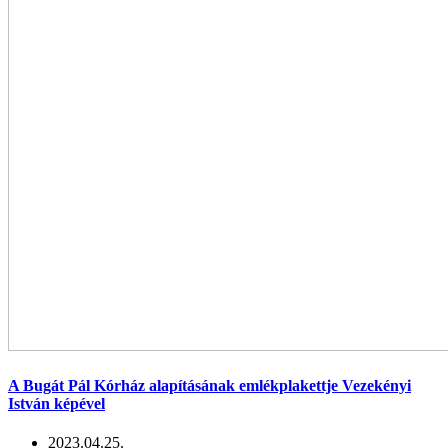
A Bugát Pál Kórház alapításának emlékplakettje Vezekényi
István képével
2023.04.25.